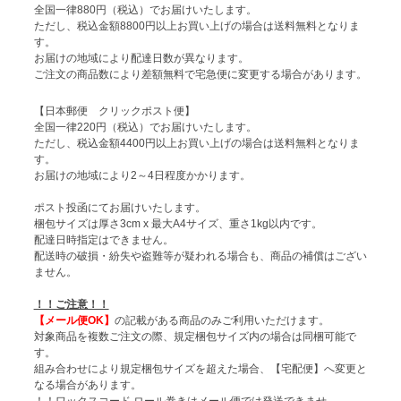
全国一律880円（税込）でお届けいたします。
ただし、税込金額8800円以上お買い上げの場合は送料無料となりま
す。
お届けの地域により配達日数が異なります。
ご注文の商品数により差額無料で宅急便に変更する場合があります。
【日本郵便 クリックポスト便】
全国一律220円（税込）でお届けいたします。
ただし、税込金額4400円以上お買い上げの場合は送料無料となりま
す。
お届けの地域により2～4日程度かかります。
ポスト投函にてお届けいたします。
梱包サイズは厚さ3cm x 最大A4サイズ、重さ1kg以内です。
配達日時指定はできません。
配送時の破損・紛失や盗難等が疑われる場合も、商品の補償はござい
ません。
！！ご注意！！
【メール便OK】
の記載がある商品のみご利用いただけます。
対象商品を複数ご注文の際、規定梱包サイズ内の場合は同梱可能で
す。
組み合わせにより規定梱包サイズを超えた場合、【宅配便】へ変更と
なる場合があります。