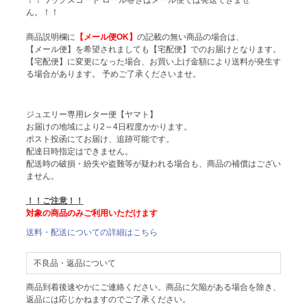
！！ワックスコード ロール巻きはメール便では発送できませ
ん。！！
商品説明欄に
【メール便OK】
の記載の無い商品の場合は、
【メール便】を希望されましても【宅配便】でのお届けとなります。
【宅配便】に変更になった場合、お買い上げ金額により送料が発生す
る場合があります。 予めご了承くださいませ。
ジュエリー専用レター便【ヤマト】
お届けの地域により2～4日程度かかります。
ポスト投函にてお届け、追跡可能です。
配達日時指定はできません。
配送時の破損・紛失や盗難等が疑われる場合も、商品の補償はござい
ません。
！！ご注意！！
対象の商品のみご利用いただけます
送料・配送についての詳細はこちら
不良品・返品について
商品到着後速やかにご連絡ください。商品に欠陥がある場合を除き、
返品には応じかねますのでご了承ください。