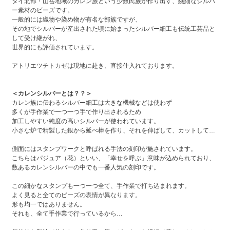
タイ北部・山岳地域のカレン族という少数民族が作り出す、繊細なシルバ
ー素材のビーズです。
一般的には織物や染め物が有名な部族ですが、
その地でシルバーが産出された頃に始まったシルバー細工も伝統工芸品と
して受け継がれ、
世界的にも評価されています。
アトリエツチトカゼは現地に赴き、直接仕入れております。
＜カレンシルバーとは？？＞
カレン族に伝わるシルバー細工は大きな機械などは使わず
多くが手作業で一つ一つ手で作り出されるため
加工しやすい純度の高いシルバーが使われています。
小さな炉で精製した銀から延べ棒を作り、それを伸ばして、カットして…
側面にはスタンプワークと呼ばれる手法の刻印が施されています。
こちらはパジュア（花）といい、「幸せを呼ぶ」意味が込められており、
数あるカレンシルバーの中でも一番人気の刻印です。
この細かなスタンプも一つ一つ全て、手作業で打ち込まれます。
よく見ると全てのビーズの表情が異なります。
形も均一ではありません。
それも、全て手作業で行っているから…