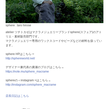
sphere : taro hirose
atelier ツチトカゼはマクラメジュエリーブランドsphere(スフェア)のアト
リエ・素材販売部門です。
マクラメジュエリー専用のワックスコードやビーズなどの材料を扱ってい
ます。
sphere HPはこちら⇒
http://sphereworld.net/
デザイナー兼代表の廣瀬のブログはこちら→
https://note.mu/sphere_macrame
sphereの＜instagram >はこちら→
http://instagram.com/sphere_macrame
店長日記はこちら