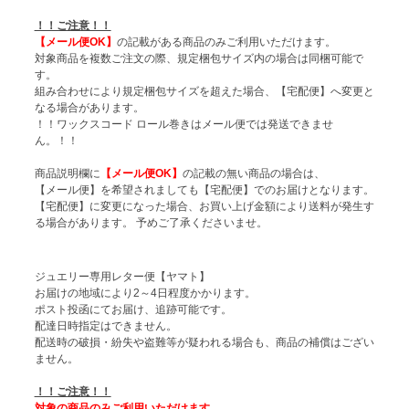
！！ご注意！！
【メール便OK】
の記載がある商品のみご利用いただけます。
対象商品を複数ご注文の際、規定梱包サイズ内の場合は同梱可能で
す。
組み合わせにより規定梱包サイズを超えた場合、【宅配便】へ変更と
なる場合があります。
！！ワックスコード ロール巻きはメール便では発送できませ
ん。！！
商品説明欄に
【メール便OK】
の記載の無い商品の場合は、
【メール便】を希望されましても【宅配便】でのお届けとなります。
【宅配便】に変更になった場合、お買い上げ金額により送料が発生す
る場合があります。 予めご了承くださいませ。
ジュエリー専用レター便【ヤマト】
お届けの地域により2～4日程度かかります。
ポスト投函にてお届け、追跡可能です。
配達日時指定はできません。
配送時の破損・紛失や盗難等が疑われる場合も、商品の補償はござい
ません。
！！ご注意！！
対象の商品のみご利用いただけます