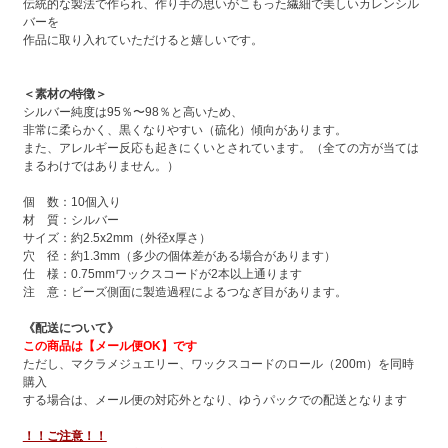
伝統的な製法で作られ、作り手の思いがこもった繊細で美しいカレンシル
バーを
作品に取り入れていただけると嬉しいです。
＜素材の特徴＞
シルバー純度は95％〜98％と高いため、
非常に柔らかく、黒くなりやすい（硫化）傾向があります。
また、アレルギー反応も起きにくいとされています。（全ての方が当ては
まるわけではありません。）
個 数：10個入り
材 質：シルバー
サイズ：約2.5x2mm（外径x厚さ）
穴 径：約1.3mm（多少の個体差がある場合があります）
仕 様：0.75mmワックスコードが2本以上通ります
注 意：ビーズ側面に製造過程によるつなぎ目があります。
《配送について》
この商品は【メール便OK】です
ただし、マクラメジュエリー、ワックスコードのロール（200m）を同時
購入
する場合は、メール便の対応外となり、ゆうパックでの配送となります
！！ご注意！！