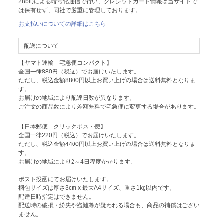
28bit)による暗号化通信で行い、クレジットカード情報は当サイトで
は保有せず、同社で厳重に管理しております。
お支払いについての詳細はこちら
配送について
【ヤマト運輸 宅急便コンパクト】
全国一律880円（税込）でお届けいたします。
ただし、税込金額8800円以上お買い上げの場合は送料無料となりま
す。
お届けの地域により配達日数が異なります。
ご注文の商品数により差額無料で宅急便に変更する場合があります。
【日本郵便 クリックポスト便】
全国一律220円（税込）でお届けいたします。
ただし、税込金額4400円以上お買い上げの場合は送料無料となりま
す。
お届けの地域により2～4日程度かかります。
ポスト投函にてお届けいたします。
梱包サイズは厚さ3cm x 最大A4サイズ、重さ1kg以内です。
配達日時指定はできません。
配送時の破損・紛失や盗難等が疑われる場合も、商品の補償はござい
ません。