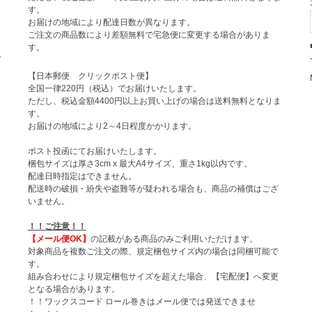
す。
お届けの地域により配達日数が異なります。
ご注文の商品数により差額無料で宅急便に変更する場合がありま
す。
サ
【日本郵便 クリックポスト便】
全国一律220円（税込）でお届けいたします。
ト
ただし、税込金額4400円以上お買い上げの場合は送料無料となりま
す。
お届けの地域により2～4日程度かかります。
ポスト投函にてお届けいたします。
梱包サイズは厚さ3cm x 最大A4サイズ、重さ1kg以内です。
配達日時指定はできません。
配送時の破損・紛失や盗難等が疑われる場合も、商品の補償はござ
いません。
！！ご注意！！
【メール便OK】
の記載がある商品のみご利用いただけます。
対象商品を複数ご注文の際、規定梱包サイズ内の場合は同梱可能で
す。
組み合わせにより規定梱包サイズを超えた場合、【宅配便】へ変更
となる場合があります。
！！ワックスコード ロール巻きはメール便では発送できませ