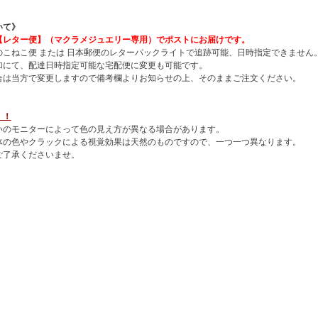
いて》
【レター便】（マクラメジュエリー専用）でポストにお届けです。
のこねこ便 または 日本郵便のレターパックライトで追跡可能、日時指定できません
加にて、配達日時指定可能な宅配便に変更も可能です。
合は当方で変更しますので備考欄よりお知らせの上、そのままご注文ください。
！！
いのモニターによって色の見え方が異なる場合があります。
体の色やクラックによる視覚効果は天然のものですので、一つ一つ異なります。
ご了承くださいませ。