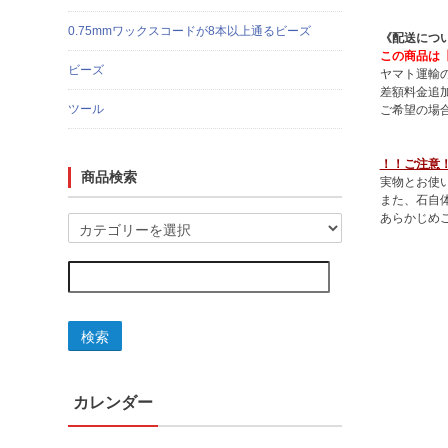
0.75mmワックスコードが8本以上通るビーズ
《配送につ
この商品は
ビーズ
ヤマト運輸
差額料金追
ツール
ご希望の場
！！ご注意
商品検索
実物とお使
また、石自
あらかじめ
検索
カレンダー