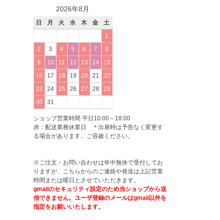
2026年8月
日
月
火
水
木
金
土
1
2
3
4
5
6
7
8
9
10
11
12
13
14
15
16
17
18
19
20
21
22
23
24
25
26
27
28
29
30
31
ショップ営業時間 平日10:00～18:00
赤：配送業務休業日 ＊出展時は予告なく変更す
る場合があります。ご容赦ください。
※ご注文・お問い合わせは年中無休で受付してお
りますが、こちらからのご連絡や発送は上記営業
時間または曜日とさせていただきます。
gmailのセキュリティ設定のため当ショップから送
信できません。ユーザ登録のメールはgmail以外を
指定をお願いいたします。