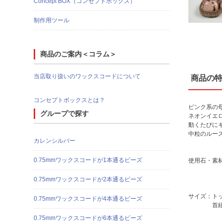
Concept BOX（コンセプトボックス）
制作用ツール
商品のご案内＜コラム＞
当店取り扱いのワックスコードについて
商品の
コンセプトボックスとは？
ピンク系の
グループで探す
ネオンイエ
動くたびに
中粒のルー
カレンシルバー
0.75mmワックスコードが1本通るビーズ
使用石・素
（ビー
100％
0.75mmワックスコードが2本通るビーズ
サイズ：トップ
0.75mmワックスコードが4本通るビーズ
首紐約8
0.75mmワックスコードが6本通るビーズ