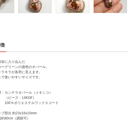
特徴
母岩に入り込んだ
ローグリーンの遊色のオパール。
キラキラが各所に見えます。
スで使いやすいサイズです。
材：カンテラオパール（メキシコ）
ズ：14KGF）
ポリエステルワックスコード
部分 約23x16x10mm
0cm（調節可）