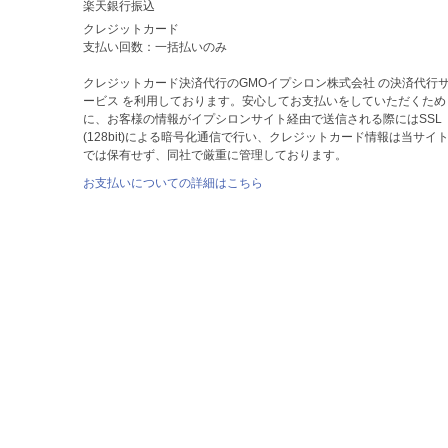
楽天銀行振込
クレジットカード
支払い回数：一括払いのみ
クレジットカード決済代行のGMOイプシロン株式会社 の決済代行
ービス を利用しております。安心してお支払いをしていただくため
に、お客様の情報がイプシロンサイト経由で送信される際にはSSL
(128bit)による暗号化通信で行い、クレジットカード情報は当サイ
では保有せず、同社で厳重に管理しております。
お支払いについての詳細はこちら