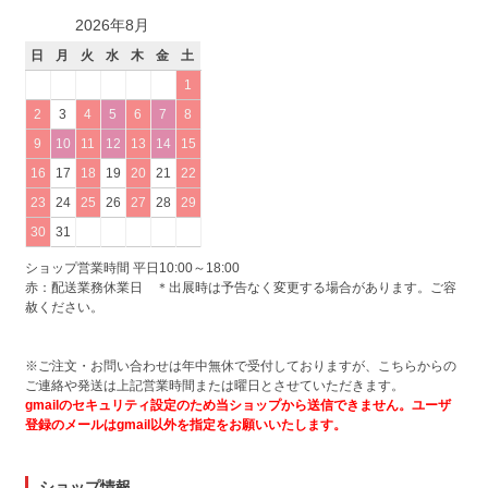
2026年8月
日
月
火
水
木
金
土
1
2
3
4
5
6
7
8
9
10
11
12
13
14
15
16
17
18
19
20
21
22
23
24
25
26
27
28
29
30
31
ショップ営業時間 平日10:00～18:00
赤：配送業務休業日 ＊出展時は予告なく変更する場合があります。ご容
赦ください。
※ご注文・お問い合わせは年中無休で受付しておりますが、こちらからの
ご連絡や発送は上記営業時間または曜日とさせていただきます。
gmailのセキュリティ設定のため当ショップから送信できません。ユーザ
登録のメールはgmail以外を指定をお願いいたします。
ショップ情報