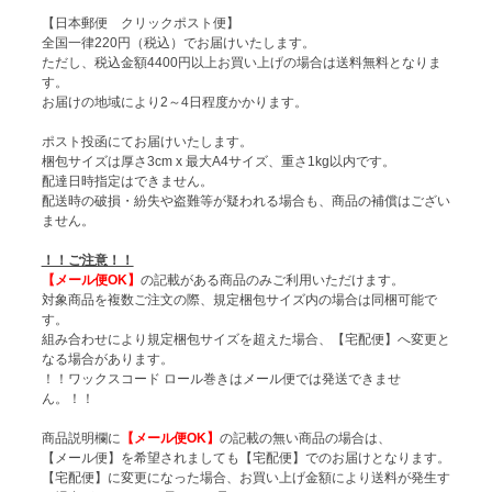
【日本郵便 クリックポスト便】
全国一律220円（税込）でお届けいたします。
ただし、税込金額4400円以上お買い上げの場合は送料無料となりま
す。
お届けの地域により2～4日程度かかります。
ポスト投函にてお届けいたします。
梱包サイズは厚さ3cm x 最大A4サイズ、重さ1kg以内です。
配達日時指定はできません。
配送時の破損・紛失や盗難等が疑われる場合も、商品の補償はござい
ません。
！！ご注意！！
【メール便OK】
の記載がある商品のみご利用いただけます。
対象商品を複数ご注文の際、規定梱包サイズ内の場合は同梱可能で
す。
組み合わせにより規定梱包サイズを超えた場合、【宅配便】へ変更と
なる場合があります。
！！ワックスコード ロール巻きはメール便では発送できませ
ん。！！
商品説明欄に
【メール便OK】
の記載の無い商品の場合は、
【メール便】を希望されましても【宅配便】でのお届けとなります。
【宅配便】に変更になった場合、お買い上げ金額により送料が発生す