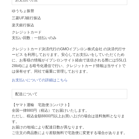
ゆうちょ振替
三菱UFJ銀行振込
楽天銀行振込
クレジットカード
支払い回数：一括払いのみ
クレジットカード決済代行のGMOイプシロン株式会社 の決済代行サ
ービス を利用しております。安心してお支払いをしていただくため
に、お客様の情報がイプシロンサイト経由で送信される際にはSSL(1
28bit)による暗号化通信で行い、クレジットカード情報は当サイトで
は保有せず、同社で厳重に管理しております。
お支払いについての詳細はこちら
配送について
【ヤマト運輸 宅急便コンパクト】
全国一律880円（税込）でお届けいたします。
ただし、税込金額8800円以上お買い上げの場合は送料無料となりま
す。
お届けの地域により配達日数が異なります。
ご注文の商品数により差額無料で宅急便に変更する場合があります。