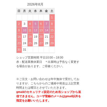
2026年8月
日
月
火
水
木
金
土
1
2
3
4
5
6
7
8
9
10
11
12
13
14
15
16
17
18
19
20
21
22
23
24
25
26
27
28
29
30
31
ショップ営業時間 平日10:00～18:00
赤：配送業務休業日 ＊出展時は予告なく変更す
る場合があります。ご容赦ください。
※ご注文・お問い合わせは年中無休で受付してお
りますが、こちらからのご連絡や発送は上記営業
時間または曜日とさせていただきます。
gmailのセキュリティ設定のため当ショップから送
信できません。ユーザ登録のメールはgmail以外を
指定をお願いいたします。