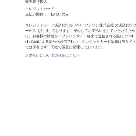
楽天銀行振込
クレジットカード
支払い回数：一括払いのみ
クレジットカード決済代行のGMOイプシロン株式会社 の決済代行
ービス を利用しております。安心してお支払いをしていただくため
に、お客様の情報がイプシロンサイト経由で送信される際にはSSL
(128bit)による暗号化通信で行い、クレジットカード情報は当サイ
では保有せず、同社で厳重に管理しております。
お支払いについての詳細はこちら