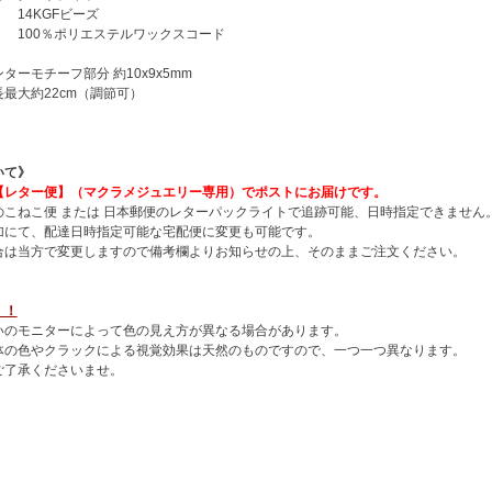
GFビーズ
ポリエステルワックスコード
ターモチーフ部分 約10x9x5mm
約22cm（調節可）
いて》
【レター便】（マクラメジュエリー専用）でポストにお届けです。
のこねこ便 または 日本郵便のレターパックライトで追跡可能、日時指定できません
加にて、配達日時指定可能な宅配便に変更も可能です。
合は当方で変更しますので備考欄よりお知らせの上、そのままご注文ください。
！！
いのモニターによって色の見え方が異なる場合があります。
体の色やクラックによる視覚効果は天然のものですので、一つ一つ異なります。
ご了承くださいませ。