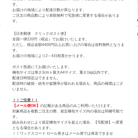
す。
お届けの地域により配達日数が異なります。
ご注文の商品数により差額無料で宅急便に変更する場合がありま
す。
サ
【日本郵便 クリックポスト便】
全国一律220円（税込）でお届けいたします。
ト
ただし、税込金額4400円以上お買い上げの場合は送料無料となりま
す。
お届けの地域により2～4日程度かかります。
ポスト投函にてお届けいたします。
梱包サイズは厚さ3cm x 最大A4サイズ、重さ1kg以内です。
配達日時指定はできません。
配送時の破損・紛失や盗難等が疑われる場合も、商品の補償はござ
いません。
！！ご注意！！
【メール便OK】
の記載がある商品のみご利用いただけます。
対象商品を複数ご注文の際、規定梱包サイズ内の場合は同梱可能で
す。
組み合わせにより規定梱包サイズを超えた場合、【宅配便】へ変更
となる場合があります。
！！ワックスコード ロール巻きはメール便では発送できませ