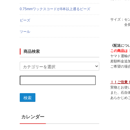
14K
0.75mmワックスコードが8本以上通るビーズ
100％
サイズ：セン
ビーズ
全長最大
ツール
《配送につ
この商品は
商品検索
ヤマト運輸
差額料金追
ご希望の場
！！ご注意
実物とお使
また、石自
検索
あらかじめ
カレンダー