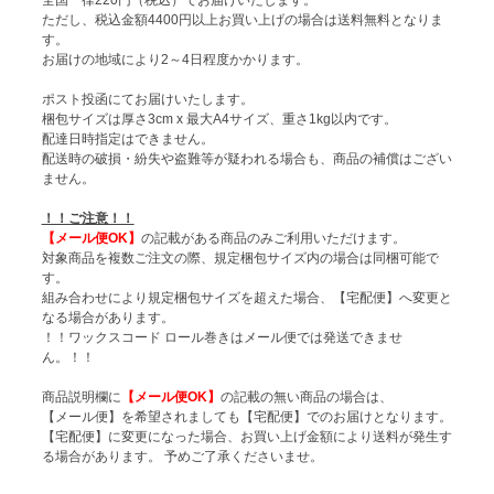
ただし、税込金額4400円以上お買い上げの場合は送料無料となりま
す。
お届けの地域により2～4日程度かかります。
ポスト投函にてお届けいたします。
梱包サイズは厚さ3cm x 最大A4サイズ、重さ1kg以内です。
配達日時指定はできません。
配送時の破損・紛失や盗難等が疑われる場合も、商品の補償はござい
ません。
！！ご注意！！
【メール便OK】
の記載がある商品のみご利用いただけます。
対象商品を複数ご注文の際、規定梱包サイズ内の場合は同梱可能で
す。
組み合わせにより規定梱包サイズを超えた場合、【宅配便】へ変更と
なる場合があります。
！！ワックスコード ロール巻きはメール便では発送できませ
ん。！！
商品説明欄に
【メール便OK】
の記載の無い商品の場合は、
【メール便】を希望されましても【宅配便】でのお届けとなります。
【宅配便】に変更になった場合、お買い上げ金額により送料が発生す
る場合があります。 予めご了承くださいませ。