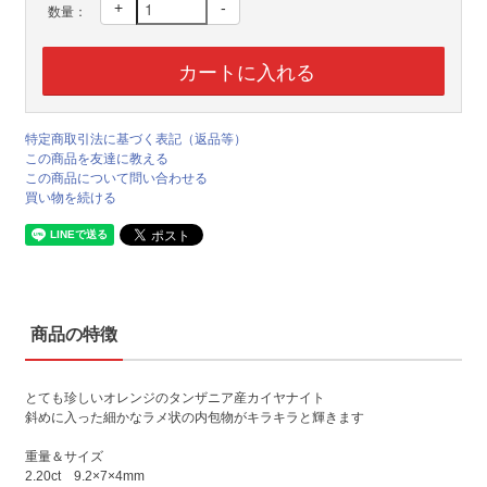
+
-
数量：
特定商取引法に基づく表記（返品等）
この商品を友達に教える
この商品について問い合わせる
買い物を続ける
商品の特徴
とても珍しいオレンジのタンザニア産カイヤナイト
斜めに入った細かなラメ状の内包物がキラキラと輝きます
重量＆サイズ
2.20ct 9.2×7×4mm