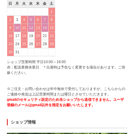
日
月
火
水
木
金
土
1
2
3
4
5
6
7
8
9
10
11
12
13
14
15
16
17
18
19
20
21
22
23
24
25
26
27
28
29
30
31
ショップ営業時間 平日10:00～18:00
赤：配送業務休業日 ＊出展時は予告なく変更する場合があります。ご容
赦ください。
※ご注文・お問い合わせは年中無休で受付しておりますが、こちらからの
ご連絡や発送は上記営業時間または曜日とさせていただきます。
gmailのセキュリティ設定のため当ショップから送信できません。ユーザ
登録のメールはgmail以外を指定をお願いいたします。
ショップ情報