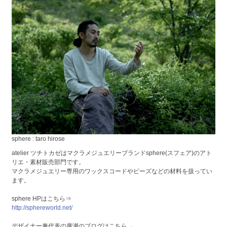
sphere : taro hirose
atelier ツチトカゼはマクラメジュエリーブランドsphere(スフェア)のアト
リエ・素材販売部門です。
マクラメジュエリー専用のワックスコードやビーズなどの材料を扱ってい
ます。
sphere HPはこちら⇒
http://sphereworld.net/
デザイナー兼代表の廣瀬のブログはこちら→