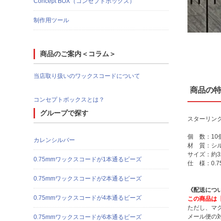
Concept BOX（コンセプトボックス）
制作用ツール
商品のご案内＜コラム＞
当店取り扱いのワックスコードについて
商品の
コンセプトボックスとは？
グループで探す
スターリン
個 数：10
カレンシルバー
材 質：シ
サイズ：約3
0.75mmワックスコードが1本通るビーズ
仕 様：0.
0.75mmワックスコードが2本通るビーズ
《配送につ
0.75mmワックスコードが4本通るビーズ
この商品は
ただし、マ
メール便の
0.75mmワックスコードが6本通るビーズ