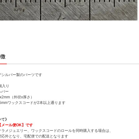
特徴
グシルバー製のパーツです
個入り
ルバー
x2mm（外径x厚さ）
75mmワックスコードが2本以上通ります
いて》
【メール便OK】です
クラメジュエリー、ワックスコードのロールを同時購入する場合は、
対応外となり、宅配便での配送となります