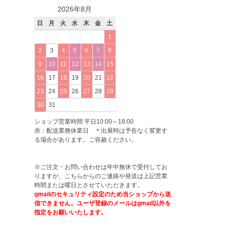
2026年8月
日
月
火
水
木
金
土
1
2
3
4
5
6
7
8
9
10
11
12
13
14
15
16
17
18
19
20
21
22
23
24
25
26
27
28
29
30
31
ショップ営業時間 平日10:00～18:00
赤：配送業務休業日 ＊出展時は予告なく変更す
る場合があります。ご容赦ください。
※ご注文・お問い合わせは年中無休で受付してお
りますが、こちらからのご連絡や発送は上記営業
時間または曜日とさせていただきます。
gmailのセキュリティ設定のため当ショップから送
信できません。ユーザ登録のメールはgmail以外を
指定をお願いいたします。