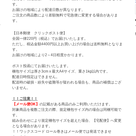
す。
お届けの地域により配達日数が異なります。
ご注文の商品数により差額無料で宅急便に変更する場合がありま
す。
サ
【日本郵便 クリックポスト便】
全国一律220円（税込）でお届けいたします。
ト
ただし、税込金額4400円以上お買い上げの場合は送料無料となりま
す。
お届けの地域により2～4日程度かかります。
ポスト投函にてお届けいたします。
梱包サイズは厚さ3cm x 最大A4サイズ、重さ1kg以内です。
配達日時指定はできません。
配送時の破損・紛失や盗難等が疑われる場合も、商品の補償はござ
いません。
！！ご注意！！
【メール便OK】
の記載がある商品のみご利用いただけます。
対象商品を複数ご注文の際、規定梱包サイズ内の場合は同梱可能で
す。
組み合わせにより規定梱包サイズを超えた場合、【宅配便】へ変更
となる場合があります。
！！ワックスコード ロール巻きはメール便では発送できませ