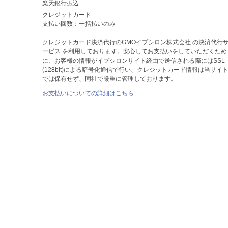
楽天銀行振込
クレジットカード
支払い回数：一括払いのみ
クレジットカード決済代行のGMOイプシロン株式会社 の決済代行
ービス を利用しております。安心してお支払いをしていただくため
に、お客様の情報がイプシロンサイト経由で送信される際にはSSL
(128bit)による暗号化通信で行い、クレジットカード情報は当サイ
では保有せず、同社で厳重に管理しております。
お支払いについての詳細はこちら