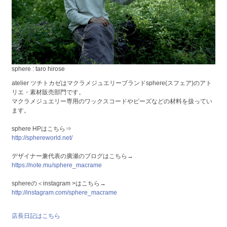
sphere : taro hirose
atelier ツチトカゼはマクラメジュエリーブランドsphere(スフェア)のアト
リエ・素材販売部門です。
マクラメジュエリー専用のワックスコードやビーズなどの材料を扱ってい
ます。
sphere HPはこちら⇒
http://sphereworld.net/
デザイナー兼代表の廣瀬のブログはこちら→
https://note.mu/sphere_macrame
sphereの＜instagram >はこちら→
http://instagram.com/sphere_macrame
店長日記はこちら