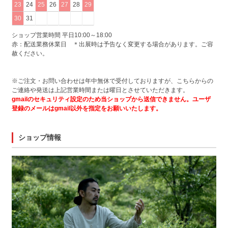
23
24
25
26
27
28
29
30
31
ショップ営業時間 平日10:00～18:00
赤：配送業務休業日 ＊出展時は予告なく変更する場合があります。ご容
赦ください。
※ご注文・お問い合わせは年中無休で受付しておりますが、こちらからの
ご連絡や発送は上記営業時間または曜日とさせていただきます。
gmailのセキュリティ設定のため当ショップから送信できません。ユーザ
登録のメールはgmail以外を指定をお願いいたします。
ショップ情報