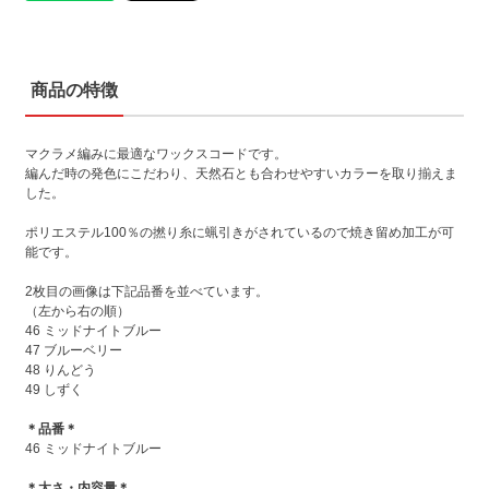
商品の特徴
マクラメ編みに最適なワックスコードです。
編んだ時の発色にこだわり、天然石とも合わせやすいカラーを取り揃えま
した。
ポリエステル100％の撚り糸に蝋引きがされているので焼き留め加工が可
能です。
2枚目の画像は下記品番を並べています。
（左から右の順）
46 ミッドナイトブルー
47 ブルーベリー
48 りんどう
49 しずく
＊品番＊
46 ミッドナイトブルー
＊太さ・内容量＊