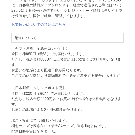
に、お客様の情報がイプシロンサイト経由で送信される際にはSSL(1
28bit)による暗号化通信で行い、クレジットカード情報は当サイトで
は保有せず、同社で厳重に管理しております。
お支払いについての詳細はこちら
配送について
【ヤマト運輸 宅急便コンパクト】
全国一律880円（税込）でお届けいたします。
ただし、税込金額8800円以上お買い上げの場合は送料無料となりま
す。
お届けの地域により配達日数が異なります。
ご注文の商品数により差額無料で宅急便に変更する場合があります。
【日本郵便 クリックポスト便】
全国一律220円（税込）でお届けいたします。
ただし、税込金額4400円以上お買い上げの場合は送料無料となりま
す。
お届けの地域により2～4日程度かかります。
ポスト投函にてお届けいたします。
梱包サイズは厚さ3cm x 最大A4サイズ、重さ1kg以内です。
配達日時指定はできません。