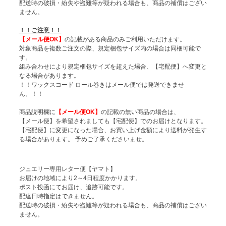
配送時の破損・紛失や盗難等が疑われる場合も、商品の補償はござい
ません。
！！ご注意！！
【メール便OK】
の記載がある商品のみご利用いただけます。
対象商品を複数ご注文の際、規定梱包サイズ内の場合は同梱可能で
す。
組み合わせにより規定梱包サイズを超えた場合、【宅配便】へ変更と
なる場合があります。
！！ワックスコード ロール巻きはメール便では発送できませ
ん。！！
商品説明欄に
【メール便OK】
の記載の無い商品の場合は、
【メール便】を希望されましても【宅配便】でのお届けとなります。
【宅配便】に変更になった場合、お買い上げ金額により送料が発生す
る場合があります。 予めご了承くださいませ。
ジュエリー専用レター便【ヤマト】
お届けの地域により2～4日程度かかります。
ポスト投函にてお届け、追跡可能です。
配達日時指定はできません。
配送時の破損・紛失や盗難等が疑われる場合も、商品の補償はござい
ません。